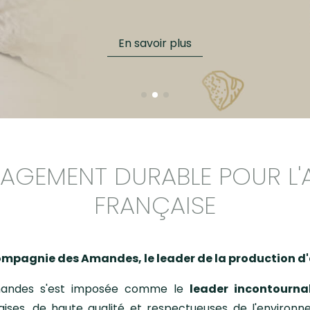
éférences
En savoir plus
 équipe
idéos
AGEMENT DURABLE POUR L
FRANÇAISE
ompagnie des Amandes, le leader de la production 
andes s'est imposée comme le
leader incontourna
ises, de haute qualité et respectueuses de l'environn