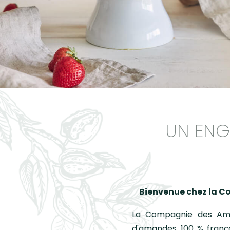
Nos r
Notre
Nos v
UN ENG
Bienvenue chez la C
La Compagnie des Am
d'amandes 100 % frança