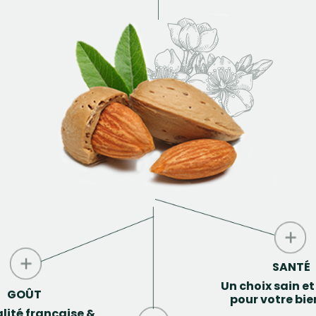
SANTÉ
Un choix sain et
GOÛT
pour votre bie
lité française &